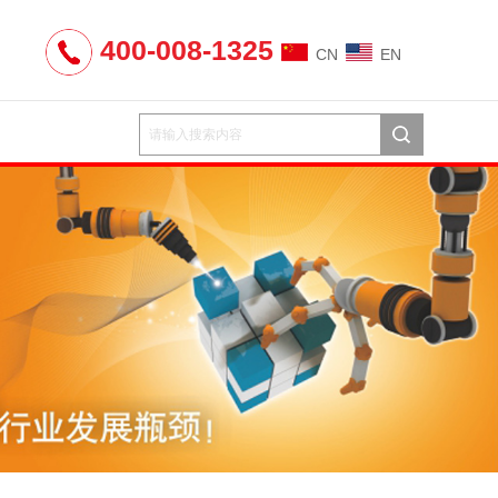
400-008-1325
CN
EN