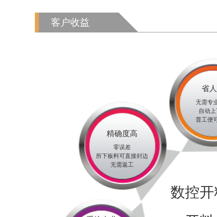
客户收益
省人
无需专
自动上
普工便
精确度高
零误差
所下板料可直接封边
无需返工
数控开