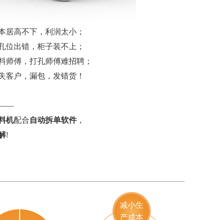
本居高不下，利润太小；
孔位出错，柜子装不上；
料师傅，打孔师傅难招聘；
失客户，漏包，发错货！
——
料机
配合
自动拆单软件
，
解
!
减小生
产成本