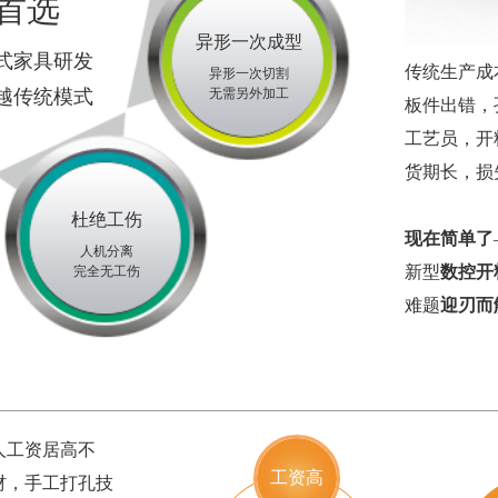
首选
异形一次成型
式家具研发
传统生产成
异形一次切割
越传统模式
无需另外加工
板件出错，
工艺员，开
货期长，损
杜绝工伤
现在简单了
人机分离
新型
数控开
完全无工伤
难题
迎刃而
人工资居高不
工资高
材，手工打孔技