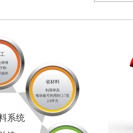
工
业师傅
下料
可操作
省材料
利用率高
每块板可利用到 2.7至
2.8平方
料系统