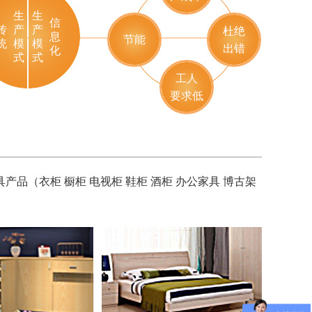
生
生
信
传
产
产
杜绝
息
节能
统
模
模
出错
化
式
式
工人
要求低
（衣柜 橱柜 电视柜 鞋柜 酒柜 办公家具 博古架